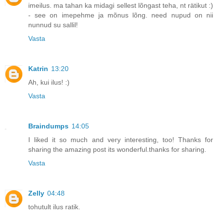
imeilus. ma tahan ka midagi sellest lõngast teha, nt rätikut :)
- see on imepehme ja mõnus lõng. need nupud on nii
nunnud su sallil!
Vasta
Katrin
13:20
Ah, kui ilus! :)
Vasta
Braindumps
14:05
I liked it so much and very interesting, too! Thanks for
sharing the amazing post its wonderful.thanks for sharing.
Vasta
Zelly
04:48
tohutult ilus ratik.