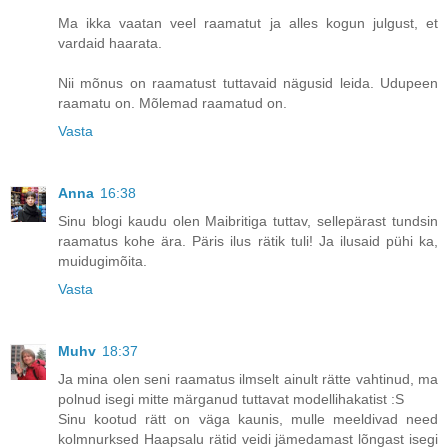
Ma ikka vaatan veel raamatut ja alles kogun julgust, et
vardaid haarata.
Nii mõnus on raamatust tuttavaid nägusid leida. Udupeen
raamatu on. Mõlemad raamatud on.
Vasta
Anna
16:38
Sinu blogi kaudu olen Maibritiga tuttav, sellepärast tundsin
raamatus kohe ära. Päris ilus rätik tuli! Ja ilusaid pühi ka,
muidugimõita.
Vasta
Muhv
18:37
Ja mina olen seni raamatus ilmselt ainult rätte vahtinud, ma
polnud isegi mitte märganud tuttavat modellihakatist :S
Sinu kootud rätt on väga kaunis, mulle meeldivad need
kolmnurksed Haapsalu rätid veidi jämedamast lõngast isegi