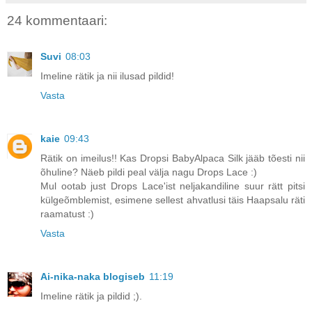
24 kommentaari:
Suvi
08:03
Imeline rätik ja nii ilusad pildid!
Vasta
kaie
09:43
Rätik on imeilus!! Kas Dropsi BabyAlpaca Silk jääb tõesti nii
õhuline? Näeb pildi peal välja nagu Drops Lace :)
Mul ootab just Drops Lace'ist neljakandiline suur rätt pitsi
külgeõmblemist, esimene sellest ahvatlusi täis Haapsalu räti
raamatust :)
Vasta
Ai-nika-naka blogiseb
11:19
Imeline rätik ja pildid ;).