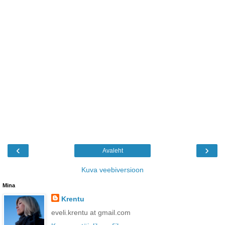
‹
›
Avaleht
Kuva veebiversioon
Mina
Krentu
eveli.krentu at gmail.com