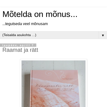
Mõtelda on mõnus...
...tegutseda veel mõnusam
▼
laupäev, aprill 7
Raamat ja rätt