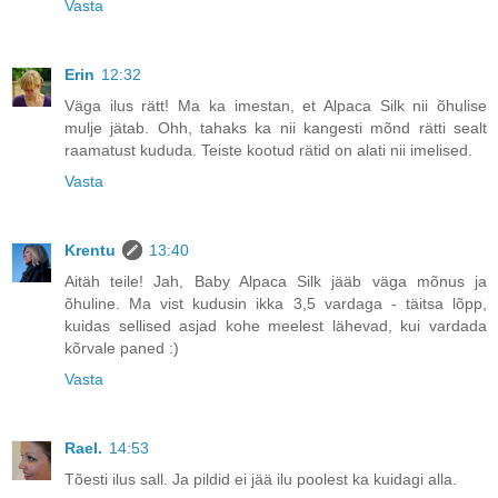
Vasta
Erin
12:32
Väga ilus rätt! Ma ka imestan, et Alpaca Silk nii õhulise
mulje jätab. Ohh, tahaks ka nii kangesti mõnd rätti sealt
raamatust kududa. Teiste kootud rätid on alati nii imelised.
Vasta
Krentu
13:40
Aitäh teile! Jah, Baby Alpaca Silk jääb väga mõnus ja
õhuline. Ma vist kudusin ikka 3,5 vardaga - täitsa lõpp,
kuidas sellised asjad kohe meelest lähevad, kui vardada
kõrvale paned :)
Vasta
Rael.
14:53
Tõesti ilus sall. Ja pildid ei jää ilu poolest ka kuidagi alla.