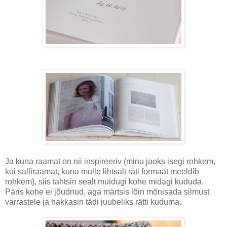
Ja kuna raamat on nii inspireeriv (minu jaoks isegi rohkem,
kui salliraamat, kuna mulle lihtsalt räti formaat meeldib
rohkem), siis tahtsin sealt muidugi kohe midagi kududa.
Päris kohe ei jõudnud, aga märtsis lõin mõnisada silmust
varrastele ja hakkasin tädi juubeliks rätti kuduma.