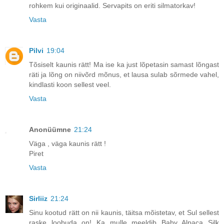
rohkem kui originaalid. Servapits on eriti silmatorkav!
Vasta
Pilvi
19:04
Tõsiselt kaunis rätt! Ma ise ka just lõpetasin samast lõngast
räti ja lõng on niivõrd mõnus, et lausa sulab sõrmede vahel,
kindlasti koon sellest veel.
Vasta
Anonüümne
21:24
Väga , väga kaunis rätt !
Piret
Vasta
Sirliiz
21:24
Sinu kootud rätt on nii kaunis, täitsa mõistetav, et Sul sellest
raske loobuda on! Ka mulle meeldib Baby Alpaca Silk