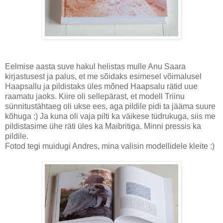
Eelmise aasta suve hakul helistas mulle Anu Saara
kirjastusest ja palus, et me sõidaks esimesel võimalusel
Haapsallu ja pildistaks üles mõned Haapsalu rätid uue
raamatu jaoks. Kiire oli sellepärast, et modell Triinu
sünnitustähtaeg oli ukse ees, aga pildile pidi ta jääma suure
kõhuga :) Ja kuna oli vaja pilti ka väikese tüdrukuga, siis me
pildistasime ühe räti üles ka Maibritiga. Minni pressis ka
pildile.
Fotod tegi muidugi Andres, mina valisin modellidele kleite :)