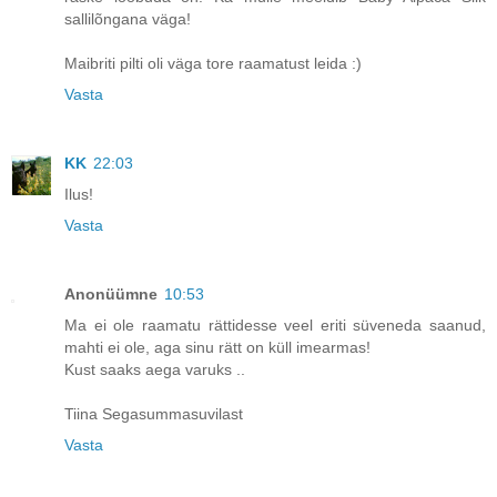
sallilõngana väga!
Maibriti pilti oli väga tore raamatust leida :)
Vasta
KK
22:03
Ilus!
Vasta
Anonüümne
10:53
Ma ei ole raamatu rättidesse veel eriti süveneda saanud,
mahti ei ole, aga sinu rätt on küll imearmas!
Kust saaks aega varuks ..
Tiina Segasummasuvilast
Vasta