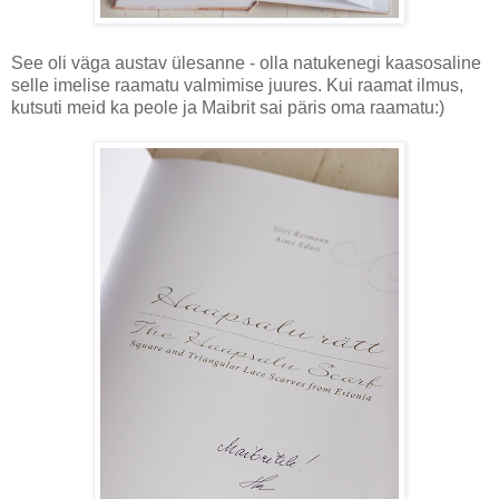
See oli väga austav ülesanne - olla natukenegi kaasosaline
selle imelise raamatu valmimise juures. Kui raamat ilmus,
kutsuti meid ka peole ja Maibrit sai päris oma raamatu:)