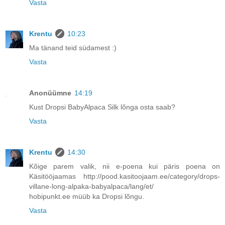
Vasta
Krentu
10:23
Ma tänand teid südamest :)
Vasta
Anonüümne
14:19
Kust Dropsi BabyAlpaca Silk lõnga osta saab?
Vasta
Krentu
14:30
Kõige parem valik, nii e-poena kui päris poena on
Käsitööjaamas
http://pood.kasitoojaam.ee/category/drops-
villane-long-alpaka-babyalpaca/lang/et/
hobipunkt.ee müüb ka Dropsi lõngu.
Vasta