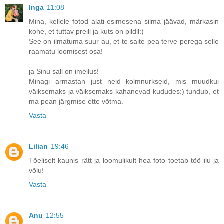
Inga
11:08
Mina, kellele fotod alati esimesena silma jäävad, märkasin
kohe, et tuttav preili ja kuts on pildil:)
See on ilmatuma suur au, et te saite pea terve perega selle
raamatu loomisest osa!
ja Sinu sall on imeilus!
Minagi armastan just neid kolmnurkseid, mis muudkui
väiksemaks ja väiksemaks kahanevad kududes:) tundub, et
ma pean järgmise ette võtma.
Vasta
Lilian
19:46
Tõeliselt kaunis rätt ja loomulikult hea foto toetab töö ilu ja
võlu!
Vasta
Anu
12:55