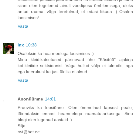
siiani olen tegelenud ainult voodipesu õmblemisega, oleks
antud raamat väga teretulnud, et edasi liikuda :) Osalen
loosimises!
Vasta
Inx
10:38
Osaleksin ka hea meelega loosimises :)
Minu kleidikatsetused pärinevad ühe "Käsitöö" ajakirja
kottkleitide sektsioonist. Väga hullud välja ei tulnudki, aga
ega keerukust ka just üleliia ei olnud.
Vasta
Anonüümne
14:01
Prooviks ka loosiõnne. Olen õmmelnud lapsest peale,
täiendaksin ennast heameelega raamatutarkusega. Sinu
blogi olen lugenud aastaid :)
Silja
rwt@hot.ee