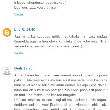
trikkide-lahenduste lugemiseks ;-)
Edu loosiratta keerutamisel!
Vasta
Liis R.
14:40
Jaa mina ka koguaeg mõtlen et tahaks hirmsasti midagi
õmmelda aga nii hea oleks kui oleks lõige kohe ees. Nii et
selline kena raamat oleks väga teretulnud :)
Vasta
Geiti
17:28
Annan ka endast märku, see raamat oleks kindlasti palju abi
pakkuv. Ma isegi ei mäleta mis ajast ma seda blogi loen aga
tänu sellel blogile tellib mu ämm endale ajakirja Eesti Naine,
kuna ma olen ka tema postiljon siis enne postkasti panekut
on mul luba otsida üles käsitöö nurgake.
Ühtslasi mainiks, et see blogi tõi mu käsitöö juurde tagasi,
õmblemiseni ma veel jõudnud ei ole. Ajanappu ehk oleks
hea märksõna aga nüüd kui kasutütar koolis peab