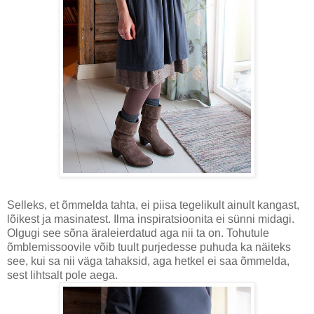
Selleks, et õmmelda tahta, ei piisa tegelikult ainult kangast,
lõikest ja masinatest. Ilma inspiratsioonita ei sünni midagi.
Olgugi see sõna äraleierdatud aga nii ta on. Tohutule
õmblemissoovile võib tuult purjedesse puhuda ka näiteks
see, kui sa nii väga tahaksid, aga hetkel ei saa õmmelda,
sest lihtsalt pole aega.