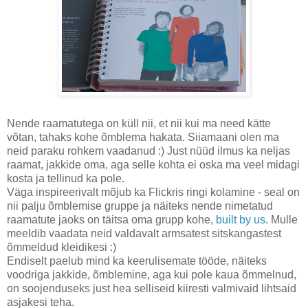
Nende raamatutega on küll nii, et nii kui ma need kätte
võtan, tahaks kohe õmblema hakata. Siiamaani olen ma
neid paraku rohkem vaadanud :) Just nüüd ilmus ka neljas
raamat, jakkide oma, aga selle kohta ei oska ma veel midagi
kosta ja tellinud ka pole.
Väga inspireerivalt mõjub ka Flickris ringi kolamine - seal on
nii palju õmblemise gruppe ja näiteks nende nimetatud
raamatute jaoks on täitsa oma grupp kohe,
built by us
. Mulle
meeldib vaadata neid valdavalt armsatest sitskangastest
õmmeldud kleidikesi :)
Endiselt paelub mind ka keerulisemate tööde, näiteks
voodriga jakkide, õmblemine, aga kui pole kaua õmmelnud,
on soojenduseks just hea selliseid kiiresti valmivaid lihtsaid
asjakesi teha.