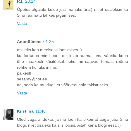
R.I.
23:14
Õpetus algajale kulub just marjaks ära:) nii et osaleksin ka
Sinu raamatu lahkes jagamises.
Vasta
Anonüümne
01:25
osaleks kah meelsasti loosimises :)
kui fortuuna minu poolt on, leiab raamat oma väärika koha
ühe maakooli käsitöökabinetis. nii saavad temast rõõmu
rohkem kui üks inime.
päikest!
sesamy@hot.ee
aa, seda ka muidugi, et võõrkeel pole takistuseks.
Vasta
Kristiina
11:48
Oled väga andekas ja ma loen ka pikemat aega juba Sinu
blogi, niiet osaleks ka siis loosis. Aitäh kena blogi eest. :)