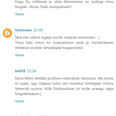
Kogu Su mõtteviis ja elule lähenemine on kuidagi minu
hingele. Jõudu Sulle edaspidiseks!
Vasta
Unknown
22:49
Veel üks vaikne lugeja soovib osaleda loosimises. :)
Täna käis minul ka inspiratsioon peal ja meisterdasin/
õmblesin endale silmaklapid magamiseks.
Vasta
leili33
23:34
Kena lihtne kleidike ja põnev raamatute tutvustus. Ma loosis
ei osale, aga hakkan kohe siin mainitud õmblejate rühma
lähemalt uurima. Kõik õmblusalane on mulle praegu väga
hingelähedane:)
Vasta