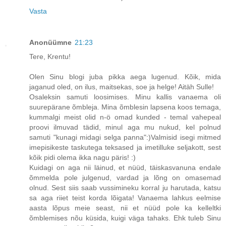
Vasta
Anonüümne
21:23
Tere, Krentu!
Olen Sinu blogi juba pikka aega lugenud. Kõik, mida
jaganud oled, on ilus, maitsekas, soe ja helge! Aitäh Sulle!
Osaleksin samuti loosimises. Minu kallis vanaema oli
suurepärane õmbleja. Mina õmblesin lapsena koos temaga,
kummalgi meist olid n-ö omad kunded - temal vahepeal
proovi ilmuvad tädid, minul aga mu nukud, kel polnud
samuti "kunagi midagi selga panna":)Valmisid isegi mitmed
imepisikeste taskutega teksased ja imetilluke seljakott, sest
kõik pidi olema ikka nagu päris! :)
Kuidagi on aga nii läinud, et nüüd, täiskasvanuna endale
õmmelda pole julgenud, vardad ja lõng on omasemad
olnud. Sest siis saab vussimineku korral ju harutada, katsu
sa aga riiet teist korda lõigata! Vanaema lahkus eelmise
aasta lõpus meie seast, nii et nüüd pole ka kelleltki
õmblemises nõu küsida, kuigi väga tahaks. Ehk tuleb Sinu