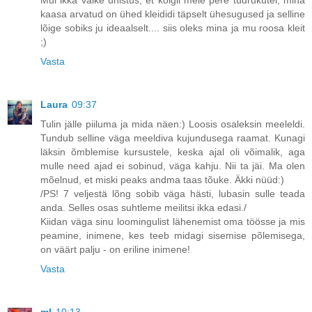
Mul ikka väike unistus, et kõigil meie pere tüdrukutel, mina
kaasa arvatud on ühed kleididi täpselt ühesugused ja selline
lõige sobiks ju ideaalselt.... siis oleks mina ja mu roosa kleit
;)
Vasta
Laura
09:37
Tulin jälle piiluma ja mida näen:) Loosis osaleksin meeleldi.
Tundub selline väga meeldiva kujundusega raamat. Kunagi
läksin õmblemise kursustele, keska ajal oli võimalik, aga
mulle need ajad ei sobinud, väga kahju. Nii ta jäi. Ma olen
mõelnud, et miski peaks andma taas tõuke. Äkki nüüd:)
/PS! 7 veljestä lõng sobib väga hästi, lubasin sulle teada
anda. Selles osas suhtleme meilitsi ikka edasi./
Kiidan väga sinu loomingulist lähenemist oma töösse ja mis
peamine, inimene, kes teeb midagi sisemise põlemisega,
on väärt palju - on eriline inimene!
Vasta