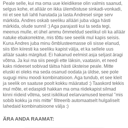
Peale selle, kui ma oma uue kleidikese olin valmis saanud,
selgus kohe, et alläär on ikka ülemõistuse sinkadi-vonkadi,
nii et see tuli lahti harutada ja lasta Andresel sirge serv
märkida. Andres oskab seeliku allääri juba väga hästi
märkida, olude sunnil :) Aga parajasti kui ta seda tegi,
meenus mulle, et ühel ammu õmmeldud seelikul oli ka alläär
natuke ebakorrektne, mis tõttu see seelik mul kapis seisis.
Kuna Andres juba minu õmblusteemasse oli sisse elanud,
siis tõin kiiresti ka seeliku kapist välja, et ka sellele uus
alläär saaks märgitud. Ei hakanud eelmist asja seljast äragi
võtma. Ja kui ma siis peegli ette läksin, vaatasin, et need
kaks riideeset sobivad täitsa hästi üksteise peale. Mitte
eluski ei oleks ma seda osanud oodata ja üldse, see pole
sugugi minu moodi kombinatsioon. Aga tundub, et see kleit
ja seelik on saatuse poolt kokku määratud :) Taaskord tekkis
mul mõte, et edaspidi hakkan ma oma riidekapist silmad
kinni riideid võtma, sest isiklikud eelarvamused teemal "mis
sobib kokku ja mis mitte" filtreerib automaatselt hulgaliselt
lahedaid kombinatsioone välja :)
ÄRA ANDA RAAMAT: