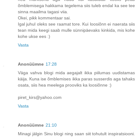
õmblemisega hakkama tegelema siis tuleb endal ka see tee
sinna maailma tagasi viia.
Okei, pikk kommentaar sai.
Igal juhul oleks see raamat tore. Kui loosiõnn ei naerata siis
tean mida keegi saab mulle sünnipäevaks kinkida, mis kohe
kohe ukse ees :)
Vasta
Anonüümne
17:28
Väga vahva blogi mida aegajalt ikka piilumas uudistamas
käija. Kuna ise õmblemises ikka paras susserdis aga tahaks
osata, siis hea meelega prooviks ka loosiõnne :)
piret_kirs@yahoo.com
Vasta
Anonüümne
21:10
Minagi jälgin Sinu blogi ning saan siit tohutult inspiratsiooni.