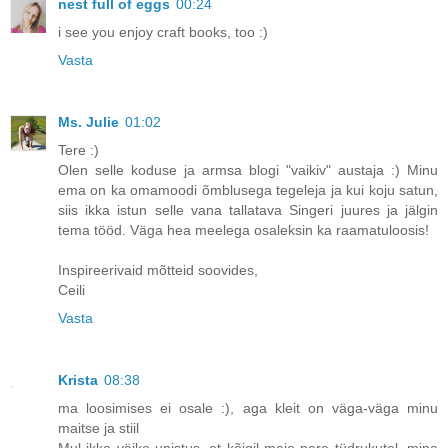
nest full of eggs
00:24
i see you enjoy craft books, too :)
Vasta
Ms. Julie
01:02
Tere :)
Olen selle koduse ja armsa blogi "vaikiv" austaja :) Minu
ema on ka omamoodi õmblusega tegeleja ja kui koju satun,
siis ikka istun selle vana tallatava Singeri juures ja jälgin
tema tööd. Väga hea meelega osaleksin ka raamatuloosis!
Inspireerivaid mõtteid soovides,
Ceili
Vasta
Krista
08:38
ma loosimises ei osale :), aga kleit on väga-väga minu
maitse ja stiil