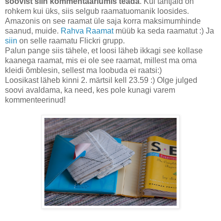
soovist siin kommentaariumis teada
. Kui tahtjaid on
rohkem kui üks, siis selgub raamatuomanik loosides.
Amazonis on see raamat üle saja korra maksimumhinde
saanud, muide.
Rahva Raamat
müüb ka seda raamatut :) Ja
siin
on selle raamatu Flickri grupp.
Palun pange siis tähele, et loosi läheb ikkagi see kollase
kaanega raamat, mis ei ole see raamat, millest ma oma
kleidi õmblesin, sellest ma loobuda ei raatsi:)
Loosikast läheb kinni 2. märtsil kell 23.59 :) Olge julged
soovi avaldama, ka need, kes pole kunagi varem
kommenteerinud!