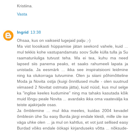
Kristiina.
Vasta
Ingrid
13:38
Ohsaa, kus on vaikseid lugejaid palju ;-)
Ma vist loosikasti hüppamise jätan seekord vahele, kuid ...
mul tekkis kohe vastupandamatu soov Sulle külla tulla ja Su
raamaturiiuliga tutvust teha. Ma ei tea, kuhu ma need
lapsed siis panema peaks, et saaks rahumeeli lapata ja
unistada. Ja eesmärk ... ikka see inspiratsiooni leidmine
ning ka olukorraga tutvumine. Olen ju siiani põhimõtteline
Moda ja Novita ostja (kuigi õnnitlused mulle - olen suutnud
viimased 2 Novitat ostmata jätta), kuid nüüd, kus mul selge
ka "inglise keeles kudumine" ning ma tahaks kasutada kõik
muid lõngu peale Novita ... avardaks ikka oma vaatevälja ka
teiste ajakirjade osas.
Ja õmblemine ... mul ikka meeles, kuidas 2004 kevadel
õmblesin ühe Su easy Burda järgi endale kleidi, mille üle ise
väga uhke olen ... ja mul on kahtlus, et vot just sellised easy
Burdad võiks endale öökapi kirjanduseks võtta ... nõksude-