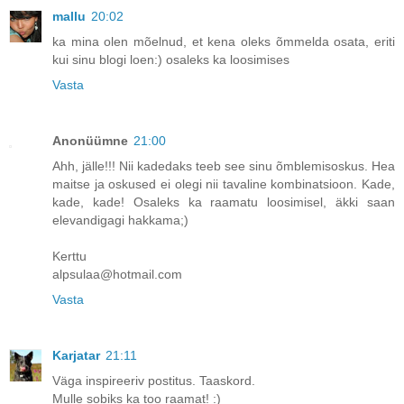
mallu
20:02
ka mina olen mõelnud, et kena oleks õmmelda osata, eriti
kui sinu blogi loen:) osaleks ka loosimises
Vasta
Anonüümne
21:00
Ahh, jälle!!! Nii kadedaks teeb see sinu õmblemisoskus. Hea
maitse ja oskused ei olegi nii tavaline kombinatsioon. Kade,
kade, kade! Osaleks ka raamatu loosimisel, äkki saan
elevandigagi hakkama;)
Kerttu
alpsulaa@hotmail.com
Vasta
Karjatar
21:11
Väga inspireeriv postitus. Taaskord.
Mulle sobiks ka too raamat! :)