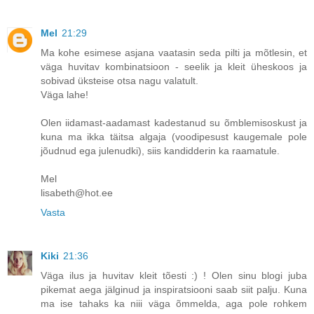
Mel
21:29
Ma kohe esimese asjana vaatasin seda pilti ja mõtlesin, et
väga huvitav kombinatsioon - seelik ja kleit üheskoos ja
sobivad üksteise otsa nagu valatult.
Väga lahe!
Olen iidamast-aadamast kadestanud su õmblemisoskust ja
kuna ma ikka täitsa algaja (voodipesust kaugemale pole
jõudnud ega julenudki), siis kandidderin ka raamatule.
Mel
lisabeth@hot.ee
Vasta
Kiki
21:36
Väga ilus ja huvitav kleit tõesti :) ! Olen sinu blogi juba
pikemat aega jälginud ja inspiratsiooni saab siit palju. Kuna
ma ise tahaks ka niii väga õmmelda, aga pole rohkem