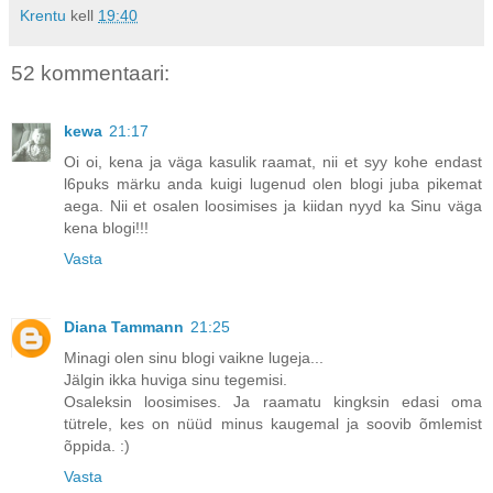
Krentu
kell
19:40
52 kommentaari:
kewa
21:17
Oi oi, kena ja väga kasulik raamat, nii et syy kohe endast
l6puks märku anda kuigi lugenud olen blogi juba pikemat
aega. Nii et osalen loosimises ja kiidan nyyd ka Sinu väga
kena blogi!!!
Vasta
Diana Tammann
21:25
Minagi olen sinu blogi vaikne lugeja...
Jälgin ikka huviga sinu tegemisi.
Osaleksin loosimises. Ja raamatu kingksin edasi oma
tütrele, kes on nüüd minus kaugemal ja soovib õmlemist
õppida. :)
Vasta