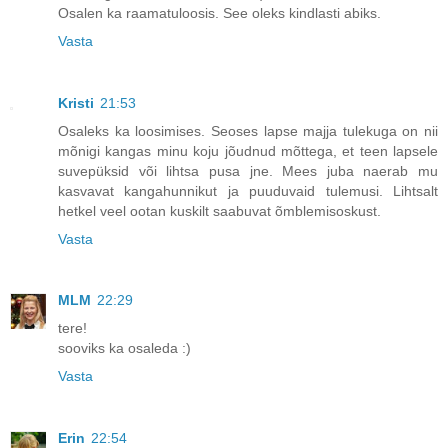
Osalen ka raamatuloosis. See oleks kindlasti abiks.
Vasta
Kristi
21:53
Osaleks ka loosimises. Seoses lapse majja tulekuga on nii
mõnigi kangas minu koju jõudnud mõttega, et teen lapsele
suvepüksid või lihtsa pusa jne. Mees juba naerab mu
kasvavat kangahunnikut ja puuduvaid tulemusi. Lihtsalt
hetkel veel ootan kuskilt saabuvat õmblemisoskust.
Vasta
MLM
22:29
tere!
sooviks ka osaleda :)
Vasta
Erin
22:54