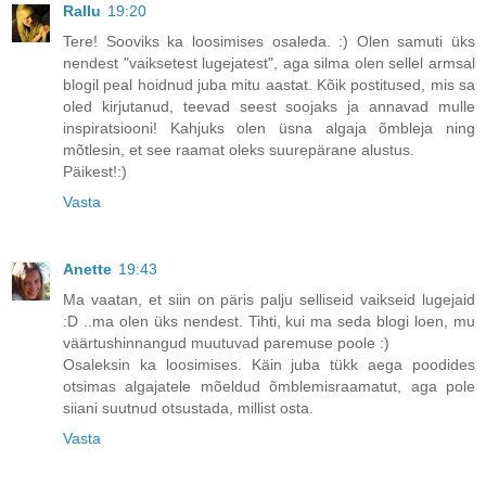
Rallu
19:20
Tere! Sooviks ka loosimises osaleda. :) Olen samuti üks
nendest "vaiksetest lugejatest", aga silma olen sellel armsal
blogil peal hoidnud juba mitu aastat. Kõik postitused, mis sa
oled kirjutanud, teevad seest soojaks ja annavad mulle
inspiratsiooni! Kahjuks olen üsna algaja õmbleja ning
mõtlesin, et see raamat oleks suurepärane alustus.
Päikest!:)
Vasta
Anette
19:43
Ma vaatan, et siin on päris palju selliseid vaikseid lugejaid
:D ..ma olen üks nendest. Tihti, kui ma seda blogi loen, mu
väärtushinnangud muutuvad paremuse poole :)
Osaleksin ka loosimises. Käin juba tükk aega poodides
otsimas algajatele mõeldud õmblemisraamatut, aga pole
siiani suutnud otsustada, millist osta.
Vasta