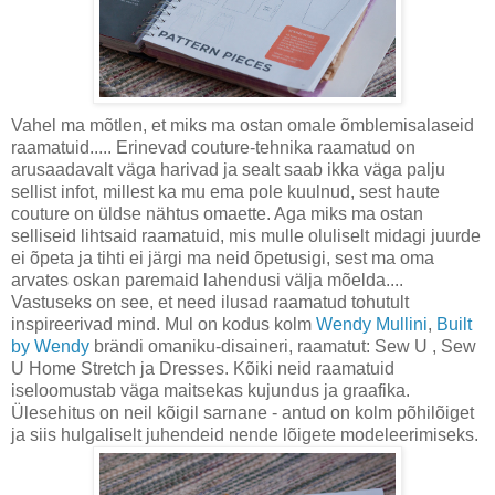
Vahel ma mõtlen, et miks ma ostan omale õmblemisalaseid
raamatuid..... Erinevad couture-tehnika raamatud on
arusaadavalt väga harivad ja sealt saab ikka väga palju
sellist infot, millest ka mu ema pole kuulnud, sest haute
couture on üldse nähtus omaette. Aga miks ma ostan
selliseid lihtsaid raamatuid, mis mulle oluliselt midagi juurde
ei õpeta ja tihti ei järgi ma neid õpetusigi, sest ma oma
arvates oskan paremaid lahendusi välja mõelda....
Vastuseks on see, et need ilusad raamatud tohutult
inspireerivad mind. Mul on kodus kolm
Wendy Mullini
,
Built
by Wendy
brändi omaniku-disaineri, raamatut: Sew U , Sew
U Home Stretch ja Dresses. Kõiki neid raamatuid
iseloomustab väga maitsekas kujundus ja graafika.
Ülesehitus on neil kõigil sarnane - antud on kolm põhilõiget
ja siis hulgaliselt juhendeid nende lõigete modeleerimiseks.