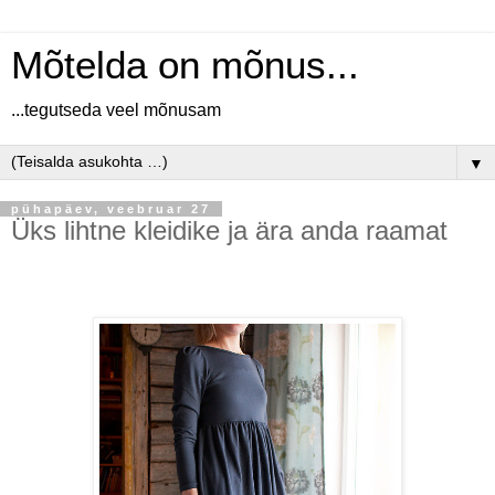
Mõtelda on mõnus...
...tegutseda veel mõnusam
▼
pühapäev, veebruar 27
Üks lihtne kleidike ja ära anda raamat