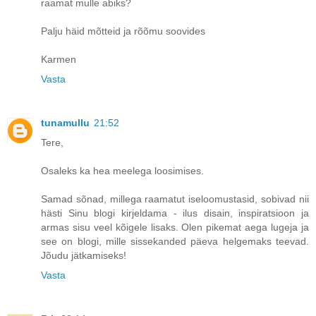
raamat mulle abiks?
Palju häid mõtteid ja rõõmu soovides
Karmen
Vasta
tunamullu
21:52
Tere,
Osaleks ka hea meelega loosimises.
Samad sõnad, millega raamatut iseloomustasid, sobivad nii
hästi Sinu blogi kirjeldama - ilus disain, inspiratsioon ja
armas sisu veel kõigele lisaks. Olen pikemat aega lugeja ja
see on blogi, mille sissekanded päeva helgemaks teevad.
Jõudu jätkamiseks!
Vasta