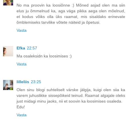
No ma proovin ka loosiõnne :) Mõned asjad olen ma siin
elus ju õmmelnud ka, aga väga pikka aega olen mõelnud,
et kodus võiks olla üks raamat, mis sisaldaks erinevate
õmblemiseks tarvilike võtete näiteid ja õpetusi.
Vasta
Efka
22:57
Ma osaleksidn ka loosimises :)
Vasta
lilleliis
23:25
Olen sinu blogi suhteliselt värske jälgija, kuigi olen siia ka
varem juhuslikke sissepõikeid teinud. Raamat algajale oleks
just midagi minu jaoks, nii et soovin ka loosimises osaleda.
Edu!
Vasta