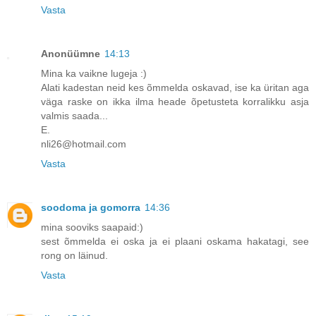
Vasta
Anonüümne
14:13
Mina ka vaikne lugeja :)
Alati kadestan neid kes õmmelda oskavad, ise ka üritan aga
väga raske on ikka ilma heade õpetusteta korralikku asja
valmis saada...
E.
nli26@hotmail.com
Vasta
soodoma ja gomorra
14:36
mina sooviks saapaid:)
sest õmmelda ei oska ja ei plaani oskama hakatagi, see
rong on läinud.
Vasta