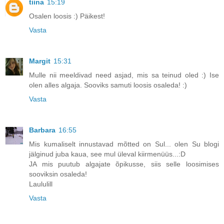
tiina
15:19
Osalen loosis :) Päikest!
Vasta
Margit
15:31
Mulle nii meeldivad need asjad, mis sa teinud oled :) Ise
olen alles algaja. Sooviks samuti loosis osaleda! :)
Vasta
Barbara
16:55
Mis kumaliselt innustavad mõtted on Sul... olen Su blogi
jälginud juba kaua, see mul üleval kiirmenüüs...:D
JA mis puutub algajate õpikusse, siis selle loosimises
sooviksin osaleda!
Laululill
Vasta