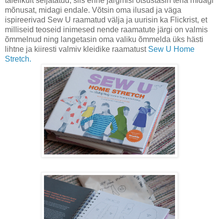
täielikult seljatatud, siis enne järgmisi otsustasin teha midagi
mõnusat, midagi endale. Võtsin oma ilusad ja väga
ispireerivad Sew U raamatud välja ja uurisin ka Flickrist, et
milliseid teoseid inimesed nende raamatute järgi on valmis
õmmelnud ning langetasin oma valiku õmmelda üks hästi
lihtne ja kiiresti valmiv kleidike raamatust
Sew U Home
Stretch.