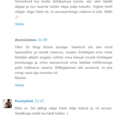
õmmelnud kui koolis tööõpetuse tunnis, siis olen täielik
algaja ja too raamat tuleks väga palju kasuks. Inglise keelt
räägin väga hästi nii, et arusaamisega raskusi ei tule. Aitäh
;) !
Vasta
Anonüümne
21:39
Olen Su blogi tõsine austaja. Seekord viis see mind
lapsepõlve ja nimelt meenus, kuidas õmblejast ema meie
kleitidel alläärt sirgeks mõõtis oma lekaali moodi õmblejate
joonlauaga ja mina samamoodi ema kleitide mõõtmisega
pidin hakkama saama. Millegipärast olin arvanud, et see
mingi vana aja moodus oli.
Marien
Vasta
Kuutydruk
21:47
Kleit on Sul jällegi väga hästi välja tulnud ja nii armas.
Seelikuga sobib ka hästi kokku :)