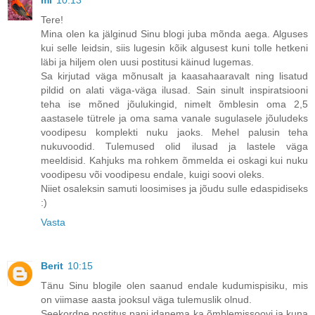
ml
10:13
Tere!
Mina olen ka jälginud Sinu blogi juba mõnda aega. Alguses
kui selle leidsin, siis lugesin kõik algusest kuni tolle hetkeni
läbi ja hiljem olen uusi postitusi käinud lugemas.
Sa kirjutad väga mõnusalt ja kaasahaaravalt ning lisatud
pildid on alati väga-väga ilusad. Sain sinult inspiratsiooni
teha ise mõned jõulukingid, nimelt õmblesin oma 2,5
aastasele tütrele ja oma sama vanale sugulasele jõuludeks
voodipesu komplekti nuku jaoks. Mehel palusin teha
nukuvoodid. Tulemused olid ilusad ja lastele väga
meeldisid. Kahjuks ma rohkem õmmelda ei oskagi kui nuku
voodipesu või voodipesu endale, kuigi soovi oleks.
Niiet osaleksin samuti loosimises ja jõudu sulle edaspidiseks
:)
Vasta
Berit
10:15
Tänu Sinu blogile olen saanud endale kudumispisiku, mis
on viimase aasta jooksul väga tulemuslik olnud.
Seekordne postitus pani idanema ka õmblemissoovi ja kuna