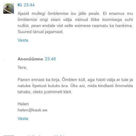
Ki
23:44
Ajasid mullegi õmblemise isu jälle peale. Et enamus mu
õmblemisi ongi siiani välja näinud lõike loomisega suht
nullist, pean endale vist selle esimese raamatu ka hankima.
Suured tänud jagamast.
Vasta
Anonüümne
23:48
Tere,
Panen ennast ka kirja. Õmblen küll, aga hästi välja ei tule ja
natuke õpetust kuluks ära. Üks asi, mida kindlasti õmmelda
tahaks, oleks justnimelt kleit.
Helen
helen@kask.ee
Vasta