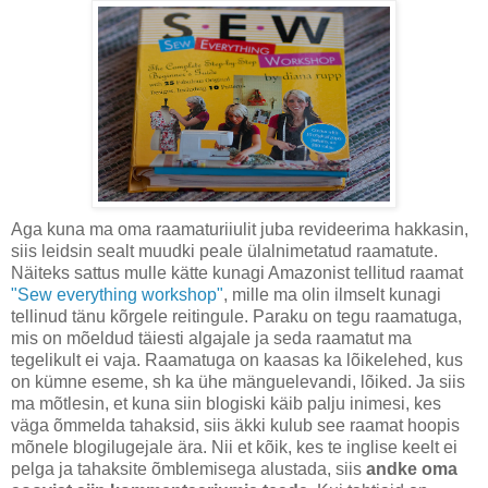
Aga kuna ma oma raamaturiiulit juba revideerima hakkasin,
siis leidsin sealt muudki peale ülalnimetatud raamatute.
Näiteks sattus mulle kätte kunagi Amazonist tellitud raamat
"Sew everything workshop"
, mille ma olin ilmselt kunagi
tellinud tänu kõrgele reitingule. Paraku on tegu raamatuga,
mis on mõeldud täiesti algajale ja seda raamatut ma
tegelikult ei vaja. Raamatuga on kaasas ka lõikelehed, kus
on kümne eseme, sh ka ühe mänguelevandi, lõiked. Ja siis
ma mõtlesin, et kuna siin blogiski käib palju inimesi, kes
väga õmmelda tahaksid, siis äkki kulub see raamat hoopis
mõnele blogilugejale ära. Nii et kõik, kes te inglise keelt ei
pelga ja tahaksite õmblemisega alustada, siis
andke oma